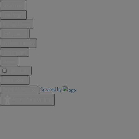
Small Text
Line Height
Highlight Links
Text Spacing
Dyslexia Friendly
Hide Images
Cursor
Light-Dark
Invert Colors
Reset All Settings
Created by
Accessibility Options