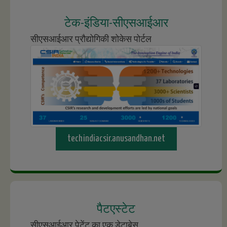
टेक-इंडिया-सीएसआईआर
सीएसआईआर प्रौद्योगिकी शोकेस पोर्टल
techindiacsir.anusandhan.net
पैटएस्टेट
सीएसआईआर पेटेंट का एक डेटाबेस