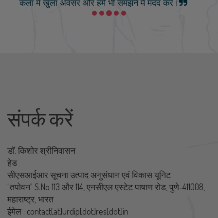
कला में खुला अवसर और हमें भी समझने में मदद करें।
संपर्क करें
डॉ. किशोर श्रीनिवासन
हेड
सीएसआईआर सूचना उत्‍पाद अनुसंधान एवं विकास यूनिट
"तपोवन" S.No 113 और 114, एनसीएल एस्टेट पाषाण रोड, पुणे-411008,
महाराष्ट्र, भारत
ईमेल : contact[at]urdip[dot]res[dot]in