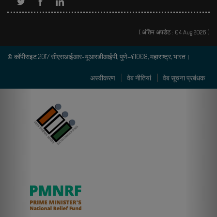
( अंतिम अपडेट : 04 Aug 2026 )
© कॉपीराइट 2017 सीएसआईआर-यूआरडीआईपी, पुणे-411008, महाराष्ट्र, भारत।
अस्वीकरण
वेब नीतियां
वेब सूचना प्रबंधक