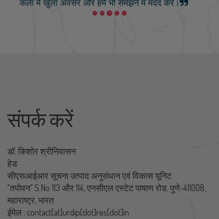
कला में खुला अवसर और हमें भी समझने में मदद करें।
संपर्क करें
डॉ. किशोर श्रीनिवासन
हेड
सीएसआईआर सूचना उत्‍पाद अनुसंधान एवं विकास यूनिट
"तपोवन" S.No 113 और 114, एनसीएल एस्टेट पाषाण रोड, पुणे-411008,
महाराष्ट्र, भारत
ईमेल : contact[at]urdip[dot]res[dot]in