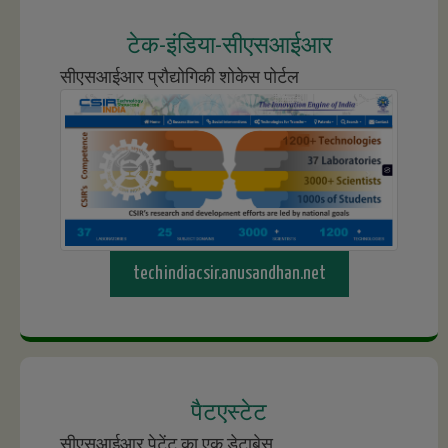
टेक-इंडिया-सीएसआईआर
सीएसआईआर प्रौद्योगिकी शोकेस पोर्टल
techindiacsir.anusandhan.net
पैटएस्टेट
सीएसआईआर पेटेंट का एक डेटाबेस