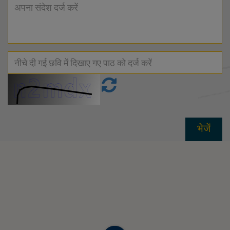
भेजें