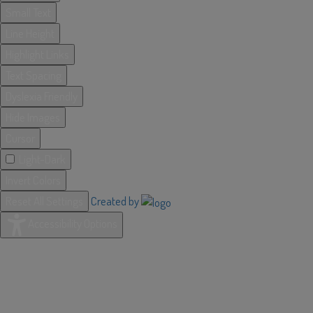
Small Text
Line Height
Highlight Links
Text Spacing
Dyslexia Friendly
Hide Images
Cursor
Light-Dark
Invert Colors
Reset All Settings
Created by
Accessibility Options