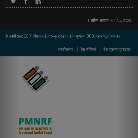
( अंतिम अपडेट : 04 Aug 2026 )
© कॉपीराइट 2017 सीएसआईआर-यूआरडीआईपी, पुणे-411008, महाराष्ट्र, भारत।
अस्वीकरण
वेब नीतियां
वेब सूचना प्रबंधक